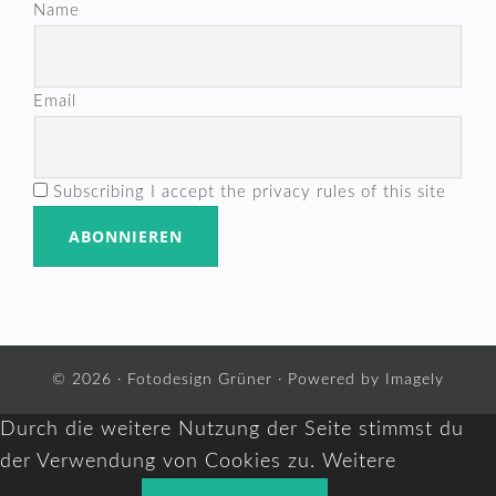
Name
Email
Subscribing I accept the privacy rules of this site
© 2026 ·
Fotodesign Grüner
· Powered by
Imagely
Durch die weitere Nutzung der Seite stimmst du
der Verwendung von Cookies zu.
Weitere