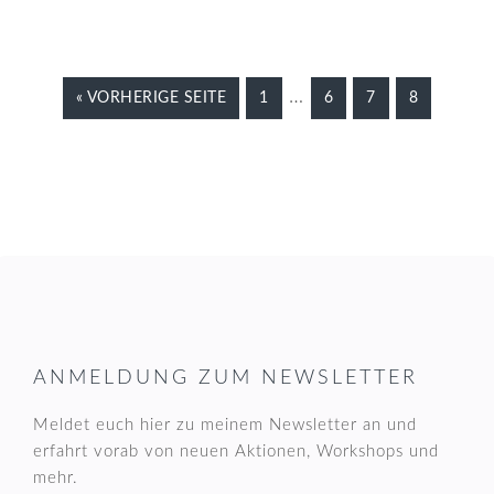
Weggelassene
…
AUFRUFEN
SEITE
SEITE
SEITE
SEITE
« VORHERIGE SEITE
1
6
7
8
Zwischenseiten
FOOTER
ANMELDUNG ZUM NEWSLETTER
Meldet euch hier zu meinem Newsletter an und
erfahrt vorab von neuen Aktionen, Workshops und
mehr.