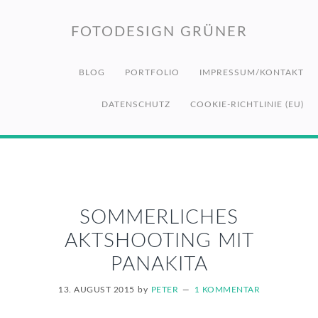
Zur
Zum
Zur
Hauptnavigation
Inhalt
Fußzeile
FOTODESIGN GRÜNER
springen
springen
springen
BLOG
PORTFOLIO
IMPRESSUM/KONTAKT
DATENSCHUTZ
COOKIE-RICHTLINIE (EU)
SOMMERLICHES
AKTSHOOTING MIT
PANAKITA
13. AUGUST 2015
by
PETER
1 KOMMENTAR