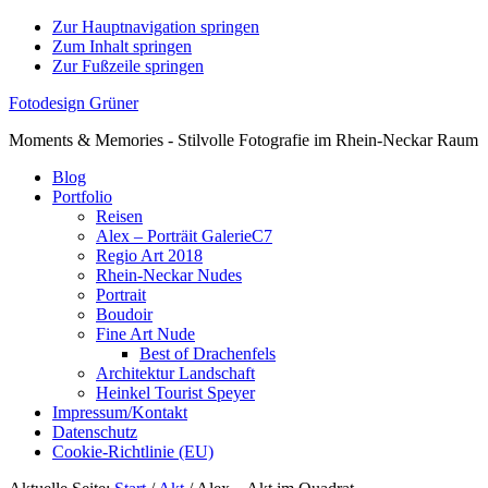
Zur Hauptnavigation springen
Zum Inhalt springen
Zur Fußzeile springen
Fotodesign Grüner
Moments & Memories - Stilvolle Fotografie im Rhein-Neckar Raum
Blog
Portfolio
Reisen
Alex – Porträit GalerieC7
Regio Art 2018
Rhein-Neckar Nudes
Portrait
Boudoir
Fine Art Nude
Best of Drachenfels
Architektur Landschaft
Heinkel Tourist Speyer
Impressum/Kontakt
Datenschutz
Cookie-Richtlinie (EU)