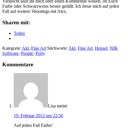
Vielleicht lasst ihr mich über einen Kommentar wissen, ob Euch
Farbe oder Schwarzweiss besser gefällt. Ich freue mich auf jeden
Fall auf weitere Shootings mit Alex.
Sharen mit:
Teilen
Kategorie:
Akt
,
Fine Art
Stichworte:
Akt
,
Fine Art
,
Hensel
,
NIK
Software
,
People
,
Porty
Leser-
Kommentare
Interaktionen
Lisa
meint
19. Februar 2012 um 22:50
Auf jeden Fall Farbe!