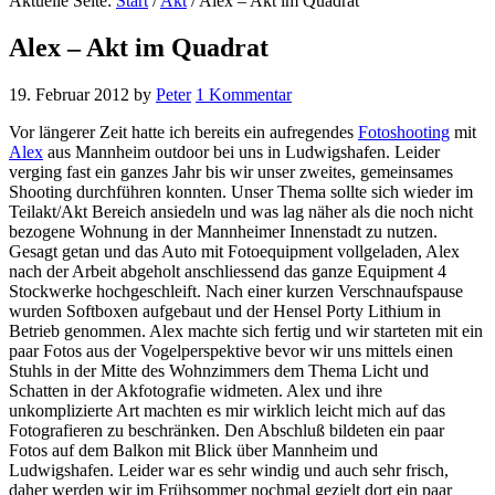
Aktuelle Seite:
Start
/
Akt
/
Alex – Akt im Quadrat
Alex – Akt im Quadrat
19. Februar 2012
by
Peter
1 Kommentar
Vor längerer Zeit hatte ich bereits ein aufregendes
Fotoshooting
mit
Alex
aus Mannheim outdoor bei uns in Ludwigshafen. Leider
verging fast ein ganzes Jahr bis wir unser zweites, gemeinsames
Shooting durchführen konnten. Unser Thema sollte sich wieder im
Teilakt/Akt Bereich ansiedeln und was lag näher als die noch nicht
bezogene Wohnung in der Mannheimer Innenstadt zu nutzen.
Gesagt getan und das Auto mit Fotoequipment vollgeladen, Alex
nach der Arbeit abgeholt anschliessend das ganze Equipment 4
Stockwerke hochgeschleift. Nach einer kurzen Verschnaufspause
wurden Softboxen aufgebaut und der Hensel Porty Lithium in
Betrieb genommen. Alex machte sich fertig und wir starteten mit ein
paar Fotos aus der Vogelperspektive bevor wir uns mittels einen
Stuhls in der Mitte des Wohnzimmers dem Thema Licht und
Schatten in der Akfotografie widmeten. Alex und ihre
unkomplizierte Art machten es mir wirklich leicht mich auf das
Fotografieren zu beschränken. Den Abschluß bildeten ein paar
Fotos auf dem Balkon mit Blick über Mannheim und
Ludwigshafen. Leider war es sehr windig und auch sehr frisch,
daher werden wir im Frühsommer nochmal gezielt dort ein paar