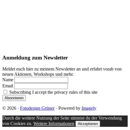
Footer
Anmeldung zum Newsletter
Meldet euch hier zu meinem Newsletter an und erfahrt vorab von
neuen Aktionen, Workshops und mehr.
Name
Email
Subscribing I accept the privacy rules of this site
© 2026 ·
Fotodesign Grüner
· Powered by
Imagely
Durch die weitere Nutzung der Seite stimmst du der Verwendung
von Cookies zu.
Weitere Informationen
Akzeptieren