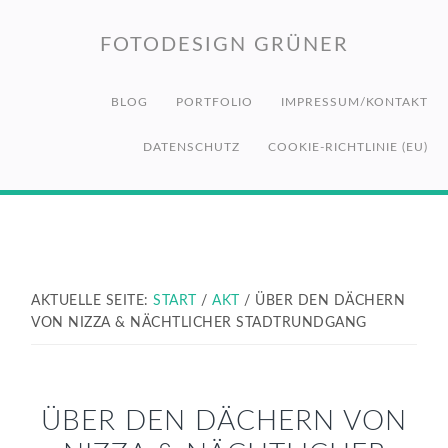
Zur
Zum
Zur
Hauptnavigation
Inhalt
Fußzeile
FOTODESIGN GRÜNER
springen
springen
springen
BLOG
PORTFOLIO
IMPRESSUM/KONTAKT
DATENSCHUTZ
COOKIE-RICHTLINIE (EU)
AKTUELLE SEITE:
START
/
AKT
/
ÜBER DEN DÄCHERN
VON NIZZA & NÄCHTLICHER STADTRUNDGANG
ÜBER DEN DÄCHERN VON