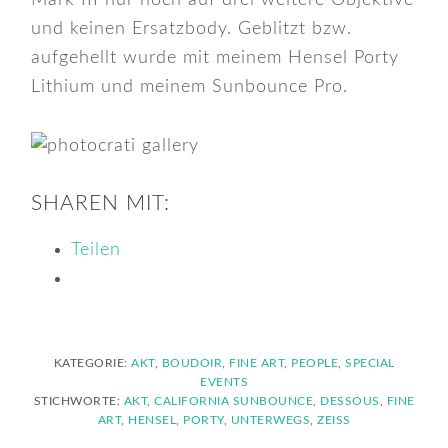
Mark III nur noch auf drei weitere Objektive
und keinen Ersatzbody. Geblitzt bzw.
aufgehellt wurde mit meinem Hensel Porty
Lithium und meinem Sunbounce Pro.
SHAREN MIT:
Teilen
KATEGORIE:
AKT
,
BOUDOIR
,
FINE ART
,
PEOPLE
,
SPECIAL
EVENTS
STICHWORTE:
AKT
,
CALIFORNIA SUNBOUNCE
,
DESSOUS
,
FINE
ART
,
HENSEL
,
PORTY
,
UNTERWEGS
,
ZEISS