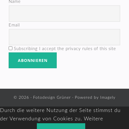
Name
Email
Subscribing I accept the privacy rules of this site
© 2026 ·
Fotodesign Grüner
· Powered by
Imagely
Durch die weitere Nutzung der Seite stimmst du
der Verwendung von Cookies zu.
Weitere