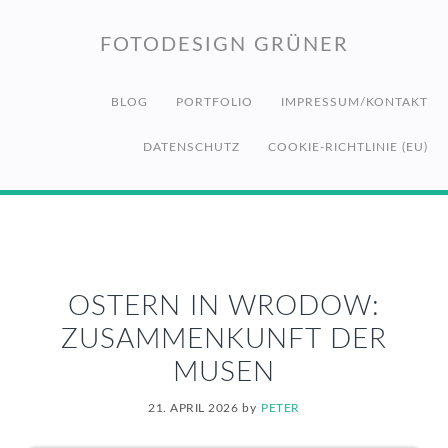
Zur
Zum
Zur
Hauptnavigation
Inhalt
Fußzeile
FOTODESIGN GRÜNER
springen
springen
springen
BLOG
PORTFOLIO
IMPRESSUM/KONTAKT
DATENSCHUTZ
COOKIE-RICHTLINIE (EU)
OSTERN IN WRODOW:
ZUSAMMENKUNFT DER
MUSEN
21. APRIL 2026
by
PETER