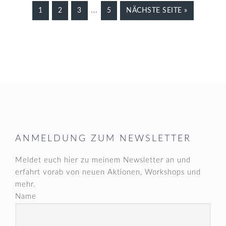
Weggelassene
…
SEITE
SEITE
SEITE
SEITE
AUFRUFEN
1
2
3
5
NÄCHSTE SEITE
»
Zwischenseiten
FOOTER
ANMELDUNG ZUM NEWSLETTER
Meldet euch hier zu meinem Newsletter an und
erfahrt vorab von neuen Aktionen, Workshops und
mehr.
Name