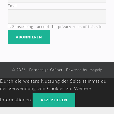
Email
Subscribing I accept the privacy rules of this site
© 2026 ·
Fotodesign Grüner
· Powered by
Imagely
Durch die weitere Nutzung der Seite stimmst du
der Verwendung von Cookies zu.
Weitere
AKZEPTIEREN
Informationen