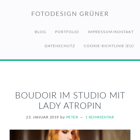
Zur
Zum
Zur
Hauptnavigation
Inhalt
Fußzeile
FOTODESIGN GRÜNER
springen
springen
springen
BLOG
PORTFOLIO
IMPRESSUM/KONTAKT
DATENSCHUTZ
COOKIE-RICHTLINIE (EU)
BOUDOIR IM STUDIO MIT
LADY ATROPIN
23. JANUAR 2019
by
PETER
1 KOMMENTAR