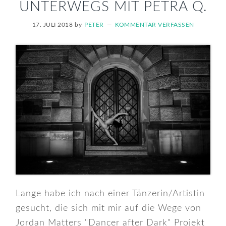
UNTERWEGS MIT PETRA Q.
17. JULI 2018
by
PETER
KOMMENTAR VERFASSEN
Lange habe ich nach einer Tänzerin/Artistin
gesucht, die sich mit mir auf die Wege von
Jordan Matters "Dancer after Dark" Projekt