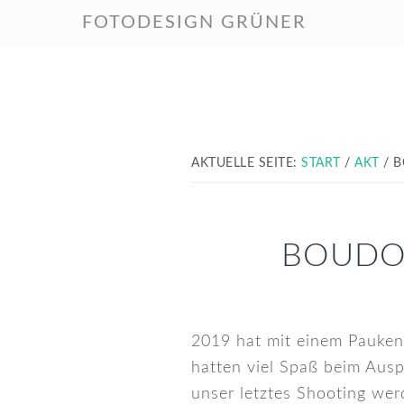
Zur
Zum
Zur
FOTODESIGN GRÜNER
Hauptnavigation
Inhalt
Fußzeile
springen
springen
springen
AKTUELLE SEITE:
START
/
AKT
/
B
BOUDOI
2019 hat mit einem Pauke
hatten viel Spaß beim Ausp
unser letztes Shooting wer