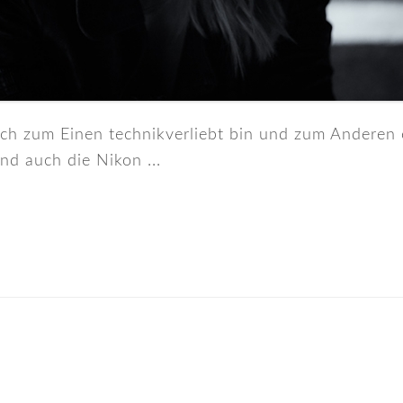
ch zum Einen technikverliebt bin und zum Anderen e
nd auch die Nikon ...