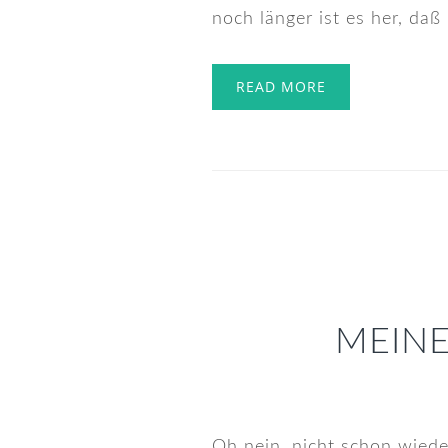
noch länger ist es her, daß 
READ MORE
MEINE
Oh nein, nicht schon wied