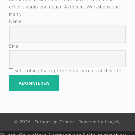
erfahrt vorab von neuen Aktionen, Workshops und
mehr.
Name
Email
Subscribing I accept the privacy rules of this site
© 2026 ·
Fotodesign Grüner
· Powered by
Imagely