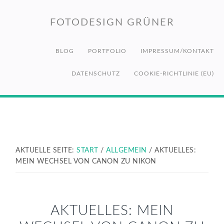
Zur
Zum
Zur
Hauptnavigation
Inhalt
Fußzeile
FOTODESIGN GRÜNER
springen
springen
springen
BLOG
PORTFOLIO
IMPRESSUM/KONTAKT
DATENSCHUTZ
COOKIE-RICHTLINIE (EU)
AKTUELLE SEITE:
START
/
ALLGEMEIN
/
AKTUELLES:
MEIN WECHSEL VON CANON ZU NIKON
AKTUELLES: MEIN