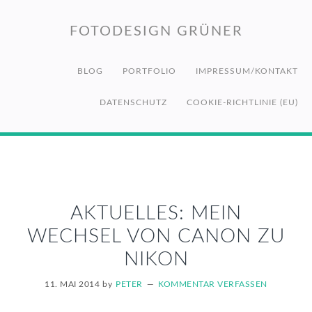
Zur
Zum
Zur
Hauptnavigation
Inhalt
Fußzeile
FOTODESIGN GRÜNER
springen
springen
springen
BLOG
PORTFOLIO
IMPRESSUM/KONTAKT
DATENSCHUTZ
COOKIE-RICHTLINIE (EU)
AKTUELLES: MEIN
WECHSEL VON CANON ZU
NIKON
11. MAI 2014
by
PETER
KOMMENTAR VERFASSEN