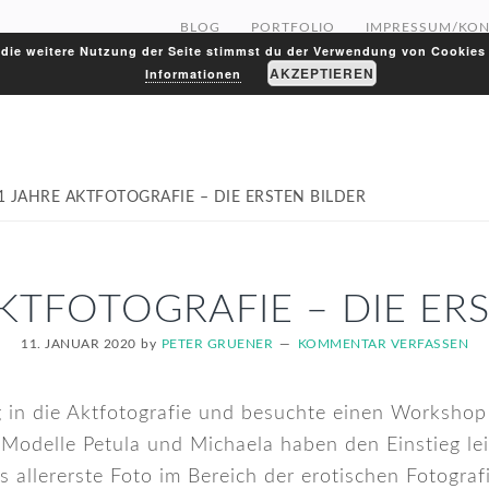
BLOG
PORTFOLIO
IMPRESSUM/KON
die weitere Nutzung der Seite stimmst du der Verwendung von Cookies
AKZEPTIEREN
Informationen
1 JAHRE AKTFOTOGRAFIE – DIE ERSTEN BILDER
KTFOTOGRAFIE – DIE ER
11. JANUAR 2020
by
PETER GRUENER
KOMMENTAR VERFASSEN
in die Aktfotografie und besuchte einen Workshop 
e Modelle Petula und Michaela haben den Einstieg le
s allererste Foto im Bereich der erotischen Fotogr