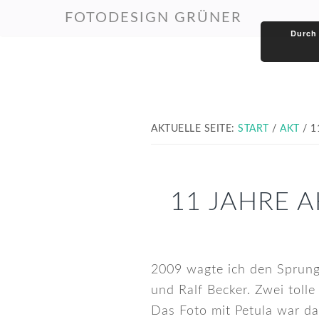
Zur
Zum
Zur
FOTODESIGN GRÜNER
Hauptnavigation
Inhalt
Fußzeile
Durch 
springen
springen
springen
AKTUELLE SEITE:
START
/
AKT
/
1
11 JAHRE A
2009 wagte ich den Sprung 
und Ralf Becker. Zwei toll
Das Foto mit Petula war da