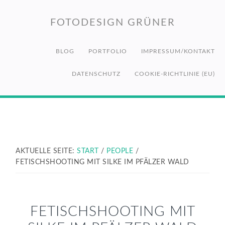
Zur
Zum
Zur
Hauptnavigation
Inhalt
Fußzeile
FOTODESIGN GRÜNER
springen
springen
springen
BLOG
PORTFOLIO
IMPRESSUM/KONTAKT
DATENSCHUTZ
COOKIE-RICHTLINIE (EU)
AKTUELLE SEITE:
START
/
PEOPLE
/
FETISCHSHOOTING MIT SILKE IM PFÄLZER WALD
FETISCHSHOOTING MIT