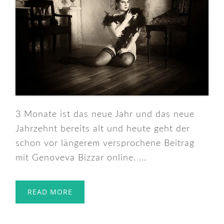
3 Monate ist das neue Jahr und das neue
Jahrzehnt bereits alt und heute geht der
schon vor längerem versprochene Beitrag
mit Genoveva Bizzar online. ...
READ MORE