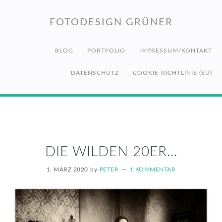
Zur
Zum
Zur
Hauptnavigation
Inhalt
Fußzeile
FOTODESIGN GRÜNER
springen
springen
springen
BLOG
PORTFOLIO
IMPRESSUM/KONTAKT
DATENSCHUTZ
COOKIE-RICHTLINIE (EU)
DIE WILDEN 20ER…
1. MÄRZ 2020
by
PETER
1 KOMMENTAR