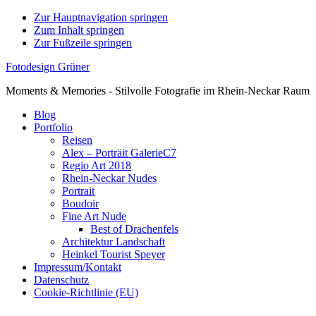
Zur Hauptnavigation springen
Zum Inhalt springen
Zur Fußzeile springen
Fotodesign Grüner
Moments & Memories - Stilvolle Fotografie im Rhein-Neckar Raum
Blog
Portfolio
Reisen
Alex – Porträit GalerieC7
Regio Art 2018
Rhein-Neckar Nudes
Portrait
Boudoir
Fine Art Nude
Best of Drachenfels
Architektur Landschaft
Heinkel Tourist Speyer
Impressum/Kontakt
Datenschutz
Cookie-Richtlinie (EU)