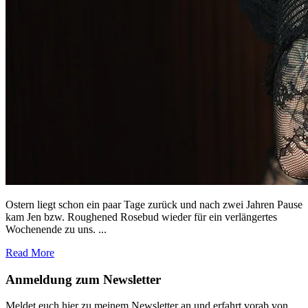
Ostern liegt schon ein paar Tage zurück und nach zwei Jahren Pause
kam Jen bzw. Roughened Rosebud wieder für ein verlängertes
Wochenende zu uns. ...
Read More
Footer
Anmeldung zum Newsletter
Meldet euch hier zu meinem Newsletter an und erfahrt vorab von