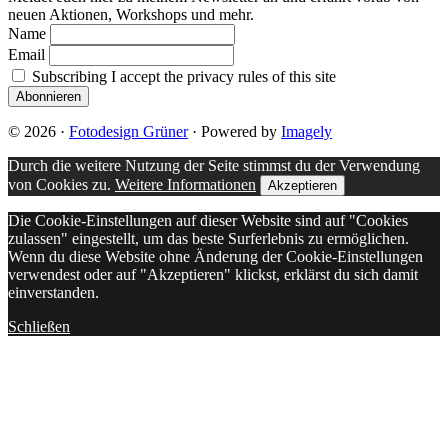
neuen Aktionen, Workshops und mehr.
Name
Email
Subscribing I accept the privacy rules of this site
© 2026 ·
Fotodesign Grüner
· Powered by
Imagely
Durch die weitere Nutzung der Seite stimmst du der Verwendung
von Cookies zu.
Weitere Informationen
Akzeptieren
Die Cookie-Einstellungen auf dieser Website sind auf "Cookies
zulassen" eingestellt, um das beste Surferlebnis zu ermöglichen.
Wenn du diese Website ohne Änderung der Cookie-Einstellungen
verwendest oder auf "Akzeptieren" klickst, erklärst du sich damit
einverstanden.
Schließen