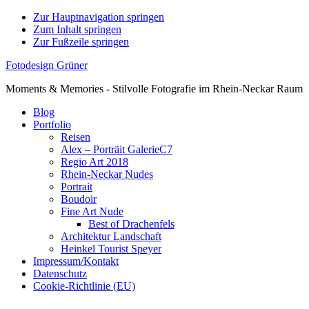
Zur Hauptnavigation springen
Zum Inhalt springen
Zur Fußzeile springen
Fotodesign Grüner
Moments & Memories - Stilvolle Fotografie im Rhein-Neckar Raum
Blog
Portfolio
Reisen
Alex – Porträit GalerieC7
Regio Art 2018
Rhein-Neckar Nudes
Portrait
Boudoir
Fine Art Nude
Best of Drachenfels
Architektur Landschaft
Heinkel Tourist Speyer
Impressum/Kontakt
Datenschutz
Cookie-Richtlinie (EU)