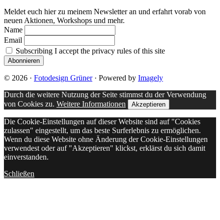
Meldet euch hier zu meinem Newsletter an und erfahrt vorab von
neuen Aktionen, Workshops und mehr.
Name
Email
Subscribing I accept the privacy rules of this site
© 2026 ·
Fotodesign Grüner
· Powered by
Imagely
Durch die weitere Nutzung der Seite stimmst du der Verwendung
von Cookies zu.
Weitere Informationen
Akzeptieren
Die Cookie-Einstellungen auf dieser Website sind auf "Cookies
zulassen" eingestellt, um das beste Surferlebnis zu ermöglichen.
Wenn du diese Website ohne Änderung der Cookie-Einstellungen
verwendest oder auf "Akzeptieren" klickst, erklärst du sich damit
einverstanden.
Schließen