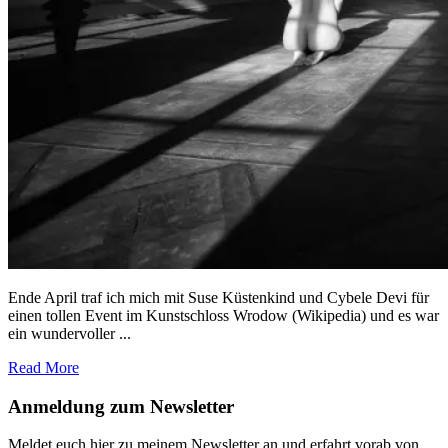
Ende April traf ich mich mit Suse Küstenkind und Cybele Devi für
einen tollen Event im Kunstschloss Wrodow (Wikipedia) und es war
ein wundervoller ...
Read More
Footer
Anmeldung zum Newsletter
Meldet euch hier zu meinem Newsletter an und erfahrt vorab von