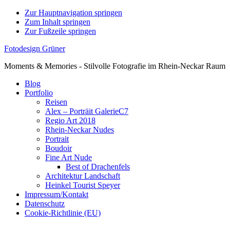
Zur Hauptnavigation springen
Zum Inhalt springen
Zur Fußzeile springen
Fotodesign Grüner
Moments & Memories - Stilvolle Fotografie im Rhein-Neckar Raum
Blog
Portfolio
Reisen
Alex – Porträit GalerieC7
Regio Art 2018
Rhein-Neckar Nudes
Portrait
Boudoir
Fine Art Nude
Best of Drachenfels
Architektur Landschaft
Heinkel Tourist Speyer
Impressum/Kontakt
Datenschutz
Cookie-Richtlinie (EU)