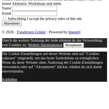
neuen Aktionen, Workshops und mehr.
Name
Email
Subscribing I accept the privacy rules of this site
© 2026 ·
Fotodesign Grüner
· Powered by
Imagely
Durch die weitere Nutzung der Seite stimmst du der Verwendung
von Cookies zu.
Weitere Informationen
Akzeptieren
Die Cookie-Einstellungen auf dieser Website sind auf "Cookies
zulassen" eingestellt, um das beste Surferlebnis zu ermöglichen.
Wenn du diese Website ohne Änderung der Cookie-Einstellungen
verwendest oder auf "Akzeptieren" klickst, erklärst du sich damit
einverstanden.
Schließen