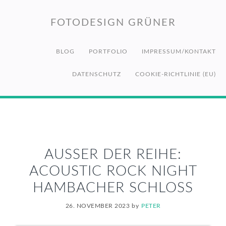
Zur
Zum
Zur
Hauptnavigation
Inhalt
Fußzeile
FOTODESIGN GRÜNER
springen
springen
springen
BLOG
PORTFOLIO
IMPRESSUM/KONTAKT
DATENSCHUTZ
COOKIE-RICHTLINIE (EU)
AUSSER DER REIHE: A
COUSTIC ROCK NIGHT H
AMBACHER SCHLOSS
26. NOVEMBER 2023
by
PETER