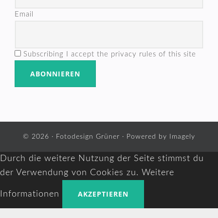
Email
Subscribing I accept the privacy rules of this site
© 2026 ·
Fotodesign Grüner
· Powered by
Imagely
Durch die weitere Nutzung der Seite stimmst du
der Verwendung von Cookies zu.
Weitere
AKZEPTIEREN
Informationen