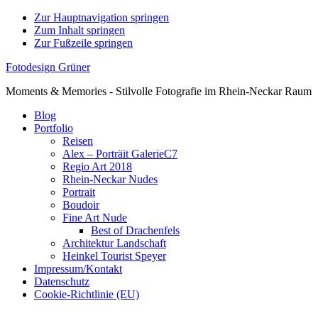
Zur Hauptnavigation springen
Zum Inhalt springen
Zur Fußzeile springen
Fotodesign Grüner
Moments & Memories - Stilvolle Fotografie im Rhein-Neckar Raum
Blog
Portfolio
Reisen
Alex – Porträit GalerieC7
Regio Art 2018
Rhein-Neckar Nudes
Portrait
Boudoir
Fine Art Nude
Best of Drachenfels
Architektur Landschaft
Heinkel Tourist Speyer
Impressum/Kontakt
Datenschutz
Cookie-Richtlinie (EU)