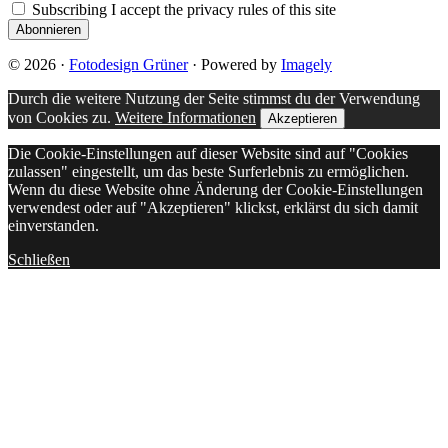
Subscribing I accept the privacy rules of this site
© 2026 ·
Fotodesign Grüner
· Powered by
Imagely
Durch die weitere Nutzung der Seite stimmst du der Verwendung
von Cookies zu.
Weitere Informationen
Akzeptieren
Die Cookie-Einstellungen auf dieser Website sind auf "Cookies
zulassen" eingestellt, um das beste Surferlebnis zu ermöglichen.
Wenn du diese Website ohne Änderung der Cookie-Einstellungen
verwendest oder auf "Akzeptieren" klickst, erklärst du sich damit
einverstanden.
Schließen