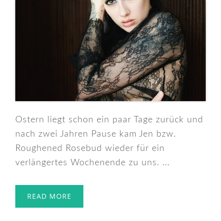
Ostern liegt schon ein paar Tage zurück und
nach zwei Jahren Pause kam Jen bzw.
Roughened Rosebud wieder für ein
verlängertes Wochenende zu uns. ...
READ MORE