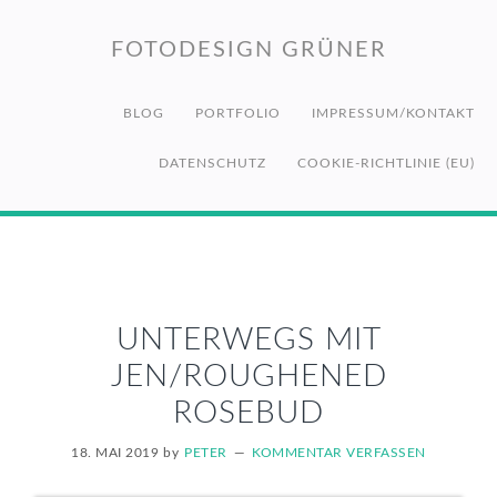
Zur
Zum
Zur
Hauptnavigation
Inhalt
Fußzeile
FOTODESIGN GRÜNER
springen
springen
springen
BLOG
PORTFOLIO
IMPRESSUM/KONTAKT
DATENSCHUTZ
COOKIE-RICHTLINIE (EU)
UNTERWEGS MIT
JEN/ROUGHENED
ROSEBUD
18. MAI 2019
by
PETER
KOMMENTAR VERFASSEN