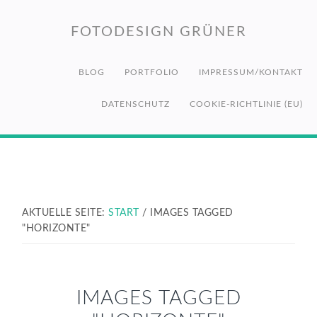
Zur
Zum
Zur
Hauptnavigation
Inhalt
Fußzeile
FOTODESIGN GRÜNER
springen
springen
springen
BLOG
PORTFOLIO
IMPRESSUM/KONTAKT
DATENSCHUTZ
COOKIE-RICHTLINIE (EU)
AKTUELLE SEITE:
START
/
IMAGES TAGGED
"HORIZONTE"
IMAGES TAGGED